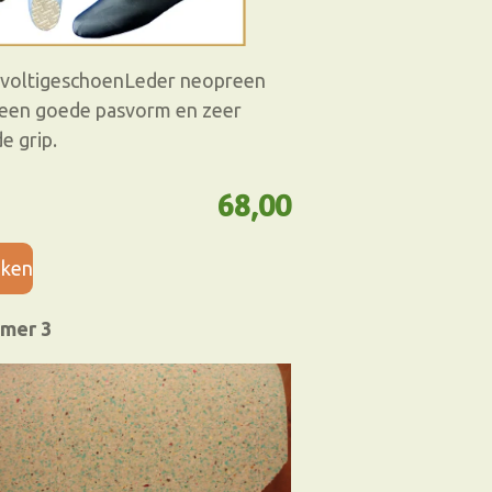
voltigeschoenLeder neopreen
een goede pasvorm en zeer
e grip.
68,00
jken
mer 3