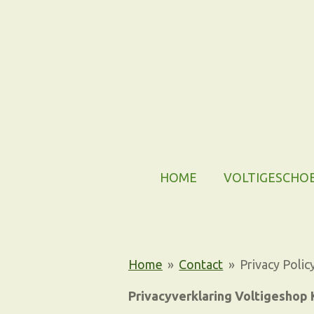
Ga
direct
naar
de
hoofdinhoud
HOME
VOLTIGESCHO
Home
»
Contact
»
Privacy Polic
Privacyverklaring Voltigeshop 