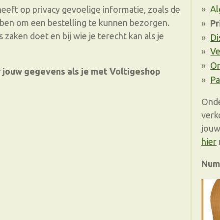
Al
 heeft op privacy gevoelige informatie, zoals de
bben om een bestelling te kunnen bezorgen.
Pr
s zaken doet en bij wie je terecht kan als je
Di
Ve
O
r jouw gegevens als je met Voltigeshop
Pa
Onde
verk
jouw
hier
Num