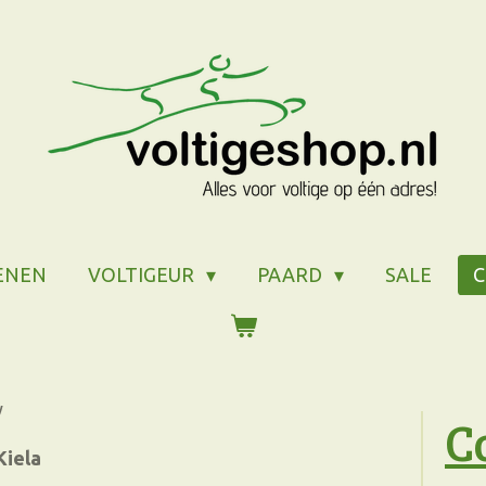
ENEN
VOLTIGEUR
PAARD
SALE
y
C
Kiela