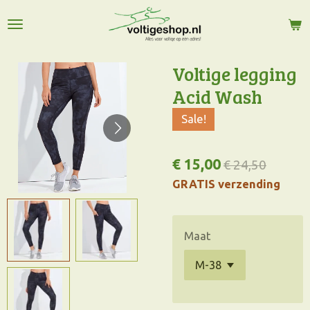
Ga
direct
naar
de
Voltige legging
hoofdinhoud
Acid Wash
Sale!
€ 15,00
€ 24,50
GRATIS verzending
Maat