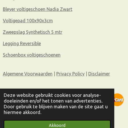
Bleyer voltigeschoen Nadia Zwart
Voltigepad 100x90x3cm
Zweepslag Synthetisch 5 mtr
Legging Reversible
Schoenbox voltigeschoenen
Algemene Voorwaarden
|
Privacy Policy
|
Disclaimer
Deze website gebruikt cookies voor analyse-
doeleinden en/of het tonen van advertenties.
Door gebruik te blijven maken van de site gaat u
© 2022 Voltigeshop Kiela | Website door
Trail Magic
hiermee akkoord.
Webdesign Bussum
Akkoord
Powered by
JouwWeb