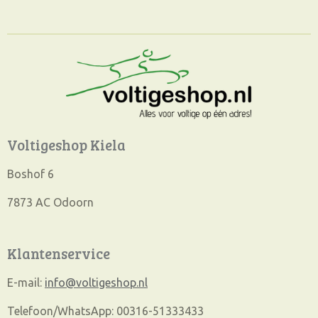
e
l
r
e
n
e
n
Voltigeshop Kiela
Boshof 6
7873 AC Odoorn
Klantenservice
E-mail:
info@voltigeshop.nl
Telefoon/WhatsApp: 00316-51333433