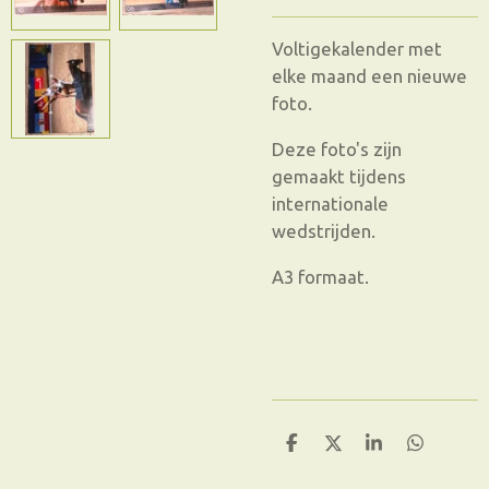
Voltigekalender met
elke maand een nieuwe
foto.
Deze foto's zijn
gemaakt tijdens
internationale
wedstrijden.
A3 formaat.
D
D
S
D
e
e
h
e
l
e
a
l