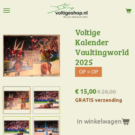
Ga
direct
naar
de
Voltige
hoofdinhoud
Kalender
Vaultingworld
2025
OP = OP
€ 15,00
€ 28,00
GRATIS verzending
In winkelwagen