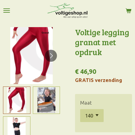
Ga
direct
naar
de
Voltige legging
hoofdinhoud
granat met
opdruk
€ 46,90
GRATIS verzending
Maat