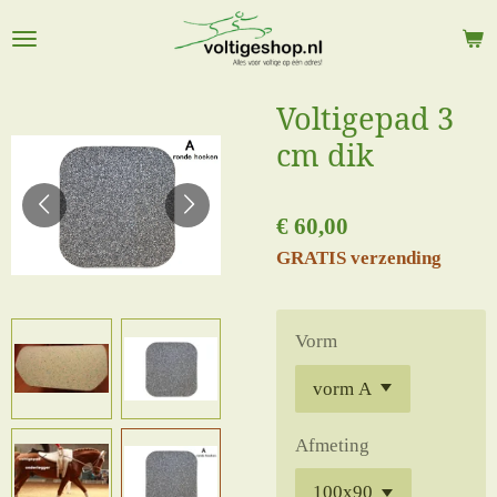
Ga
direct
naar
de
Voltigepad 3
hoofdinhoud
cm dik
€ 60,00
GRATIS verzending
Vorm
Afmeting