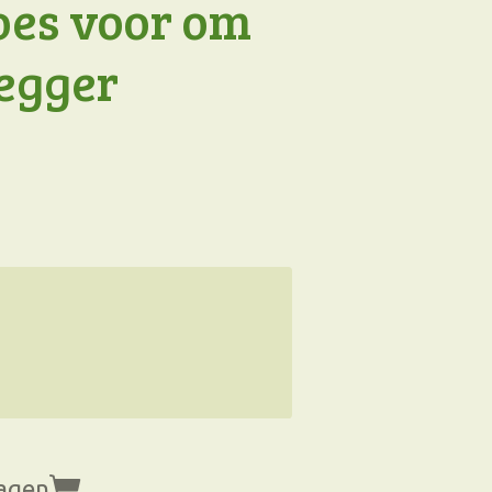
oes voor om
egger
wagen