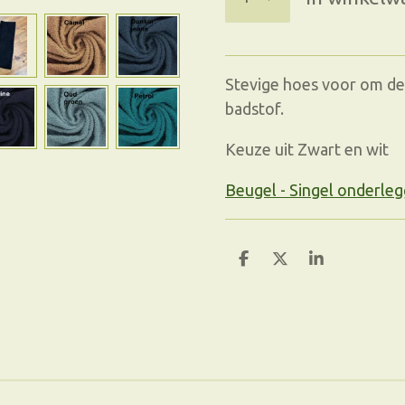
Stevige hoes voor om de
badstof.
Keuze uit Zwart en wit
Beugel - Singel onderle
D
D
S
e
e
h
l
e
a
e
l
r
n
e