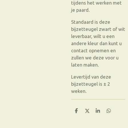
tijdens het werken met
je paard.
Standaard is deze
bijzetteugel zwart of wit
leverbaar, wilt u een
andere kleur dan kunt u
contact opnemen en
zullen we deze voor u
laten maken.
Levertijd van deze
bijzetteugel is ± 2
weken.
D
D
S
D
e
e
h
e
l
e
a
l
e
l
r
e