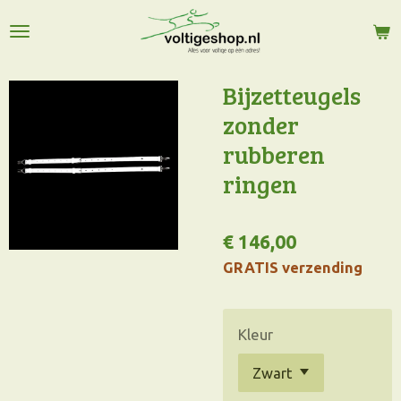
Ga
direct
naar
de
Bijzetteugels
hoofdinhoud
zonder
rubberen
ringen
€ 146,00
GRATIS verzending
Kleur