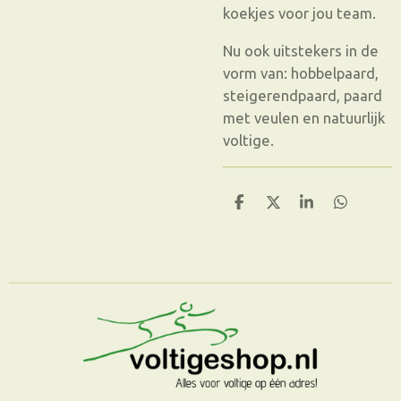
koekjes voor jou team.
Nu ook uitstekers in de
vorm van: hobbelpaard,
steigerendpaard, paard
met veulen en natuurlijk
voltige.
D
D
S
D
e
e
h
e
l
e
a
l
e
l
r
e
n
e
n