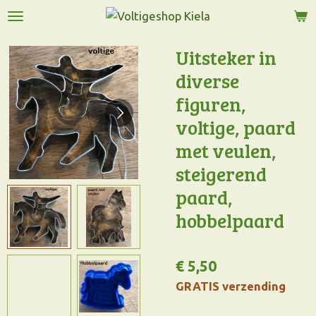
Ga
direct
naar
Uitsteker in
de
diverse
hoofdinhoud
figuren,
voltige, paard
met veulen,
steigerend
paard,
hobbelpaard
€ 5,50
GRATIS verzending