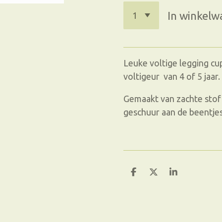
In winkel
Leuke voltige legging cu
voltigeur van 4 of 5 jaar.
Gemaakt van zachte stof
geschuur aan de beentjes
D
D
S
e
e
h
l
e
a
e
l
r
n
e