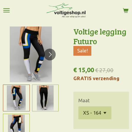
Ga
direct
naar
de
Voltige legging
hoofdinhoud
Futuro
Sale!
€ 15,00
€ 27,00
GRATIS verzending
Maat